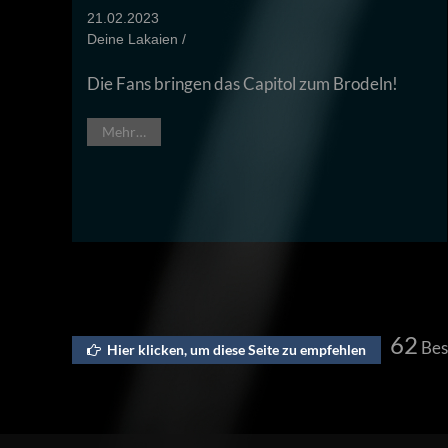
21.02.2023
Deine Lakaien /
Die Fans bringen das Capitol zum Brodeln!
Mehr…
62
Bes
Hier klicken, um diese Seite zu empfehlen