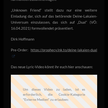
„Unknown Friend“ stellt dazu nur eine weitere
Einladung dar, sich auf das betörende Deine-Lakaien-
Universum einzulassen, das sich auf „Dual“ (VÖ:
16.04.2021) formvollendet präsentiert.
Dirk Hoffmann
Pre-Order:
https://prophecy.lnk.to/deine-lakaien-dual
Das neue Lyric-Video könnt ihr euch hier anschauen:
Um dieses Video zu laden, ist es
erforderlich, die Cookie-Kategorie
"Externe Medien" zu erlauben: