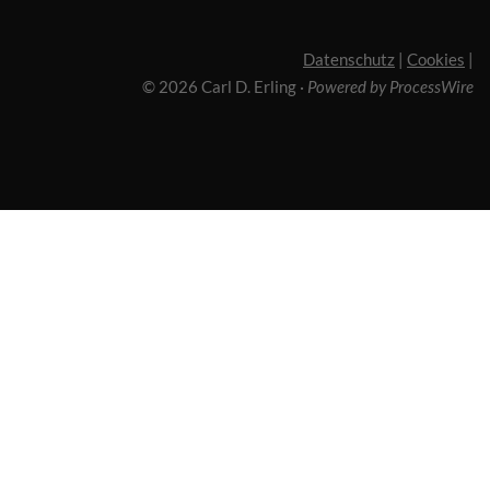
Datenschutz
|
Cookies
|
© 2026 Carl D. Erling
·
Powered by ProcessWire