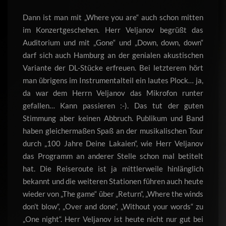
Dann ist man mit „Where you are“ auch schon mitten
im Konzertgeschehen. Herr Veljanov begrüßt das
Auditorium und mit „Gone“ und „Down, down, down“
darf sich auch Hamburg an der genialen akustischen
Variante der DL-Stücke erfreuen. Bei letzterem hört
man übrigens im Instrumentalteil ein lautes Plock… ja,
da war dem Herrn Veljanov das Mikrofon runter
gefallen… Kann passieren :-). Das tut der guten
Stimmung aber keinen Abbruch. Publikum und Band
haben gleichermaßen Spaß an der musikalischen Tour
durch „100 Jahre Deine Lakaien“, wie Herr Veljanov
das Programm an anderer Stelle schon mal betitelt
hat. Die Reiseroute ist ja mittlerweile hinlänglich
bekannt und die weiteren Stationen führen auch heute
wieder von „The game“ über „Return“, „Where the winds
don’t blow“, „Over and done“, „Without your words“ zu
„One night“. Herr Veljanov ist heute nicht nur gut bei