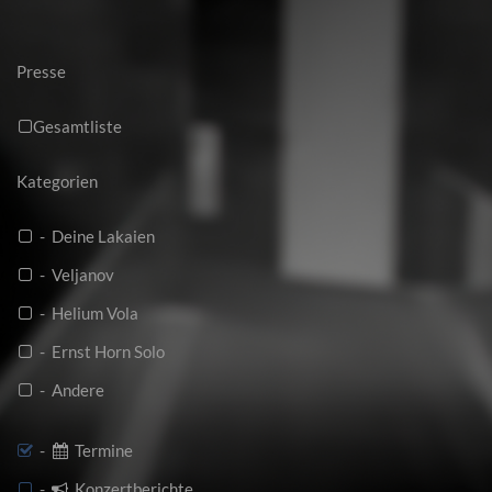
Presse
Gesamtliste
Kategorien
- Deine Lakaien
- Veljanov
- Helium Vola
- Ernst Horn Solo
- Andere
-
Termine
-
Konzertberichte