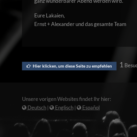
ganz wunderbarer Abend werden wird.
Eure Lakaien,
Ernst + Alexander und das gesamte Team
1
Besuc
Hier klicken, um diese Seite zu empfehlen
Unsere vorigen Websites findet Ihr hier:
Deutsch
|
Englisch
|
Español