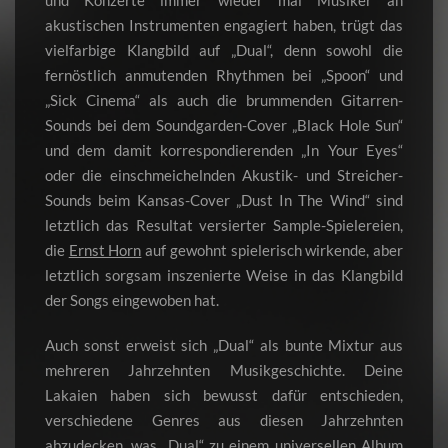
und Konzerte immer wieder mal Musiker an
akustischen Instrumenten engagiert haben, trügt das
vielfarbige Klangbild auf „Dual“, denn sowohl die
fernöstlich anmutenden Rhythmen bei „Spoon“ und
„Sick Cinema“ als auch die brummenden Gitarren-
Sounds bei dem Soundgarden-Cover „Black Hole Sun“
und dem damit korrespondierenden „In Your Eyes“
oder die einschmeichelnden Akustik- und Streicher-
Sounds beim Kansas-Cover „Dust In The Wind“ sind
letztlich das Resultat versierter Sample-Spielereien,
die
Ernst Horn
auf gewohnt spielerisch wirkende, aber
letztlich sorgsam inszenierte Weise in das Klangbild
der Songs eingewoben hat.
Auch sonst erweist sich „Dual“ als bunte Mixtur aus
mehreren Jahrzehnten Musikgeschichte. Deine
Lakaien haben sich bewusst dafür entschieden,
verschiedene Genres aus diesen Jahrzehnten
abzudecken, was „Dual“ zu einem universellen Album