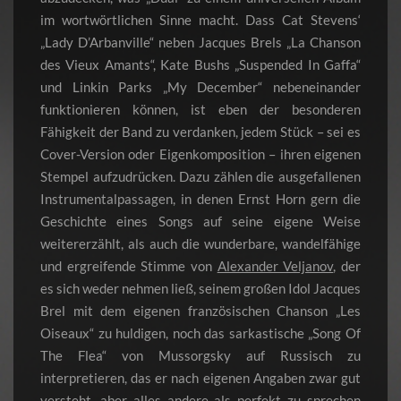
im wortwörtlichen Sinne macht. Dass Cat Stevens‘
„Lady D’Arbanville“ neben Jacques Brels „La Chanson
des Vieux Amants“, Kate Bushs „Suspended In Gaffa“
und Linkin Parks „My December“ nebeneinander
funktionieren können, ist eben der besonderen
Fähigkeit der Band zu verdanken, jedem Stück – sei es
Cover-Version oder Eigenkomposition – ihren eigenen
Stempel aufzudrücken. Dazu zählen die ausgefallenen
Instrumentalpassagen, in denen Ernst Horn gern die
Geschichte eines Songs auf seine eigene Weise
weitererzählt, als auch die wunderbare, wandelfähige
und ergreifende Stimme von
Alexander Veljanov
, der
es sich weder nehmen ließ, seinem großen Idol Jacques
Brel mit dem eigenen französischen Chanson „Les
Oiseaux“ zu huldigen, noch das sarkastische „Song Of
The Flea“ von Mussorgsky auf Russisch zu
interpretieren, das er nach eigenen Angaben zwar gut
versteht, aber alles andere als perfekt zu sprechen