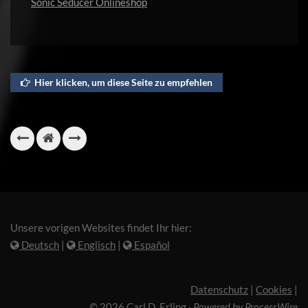
Sonic Seducer Onlineshop
Hier klicken, um diese Seite zu empfehlen
Unsere vorigen Websites findet Ihr hier:
Deutsch
|
Englisch
|
Español
Datenschutz
|
Cookies
|
© 2026 Carl D. Erling
·
Powered by ProcessWire